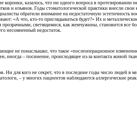
оронки, казалось, что ни одного вопроса в протезировании не ос
татков и изъянов. Годы стоматологической практики внесли сво
циалисты обратили внимание на недостаточную эстетичность вос
вают: «А что, кто-то приглядываться будет?» Их и металлическ
и прозрачными, светящимися, как жемчужины, становится все бо
его несомненный недостаток.
ающие не понаслышке, что такое «послеоперационное изменение 
ен, иногда – посинение, происходящее из-за контакта живой тк
в. Ни для кого не секрет, что в последние годы число людей в 
оматологи, – у многих пациентов наблюдаются аллергические ре