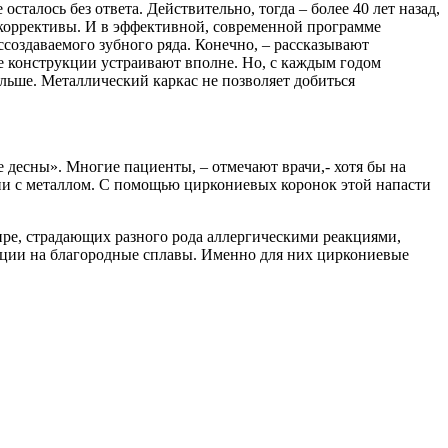
талось без ответа. Действительно, тогда – более 40 лет назад,
и коррективы. И в эффективной, современной программе
создаваемого зубного ряда. Конечно, – рассказывают
ие конструкции устраивают вполне. Но, с каждым годом
льше. Металлический каркас не позволяет добиться
десны». Многие пациенты, – отмечают врачи,- хотя бы на
ани с металлом. С помощью циркониевых коронок этой напасти
мире, страдающих разного рода аллергическими реакциями,
акции на благородные сплавы. Именно для них циркониевые