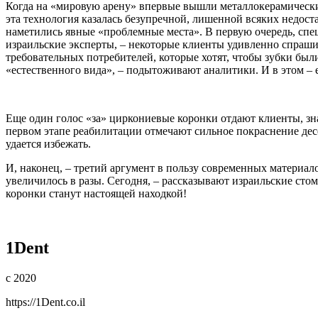
Когда на «мировую арену» впервые вышли металлокерамические к
эта технология казалась безупречной, лишенной всяких недос
наметились явные «проблемные места». В первую очередь, спе
израильские эксперты, – некоторые клиенты удивленно спраши
требовательных потребителей, которые хотят, чтобы зубки был
«естественного вида», – подытоживают аналитики. И в этом – 
Еще один голос «за» циркониевые коронки отдают клиенты, зн
первом этапе реабилитации отмечают сильное покраснение дес
удается избежать.
И, наконец, – третий аргумент в пользу современных материало
увеличилось в разы. Сегодня, – рассказывают израильские ст
коронки станут настоящей находкой!
1Dent
с 2020
https://1Dent.co.il