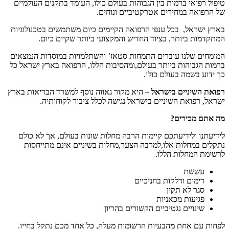
טיפול רפואי ברמות בין הגבוהות בעולם כולו, העומד בתקנים העולמיים
של הרפואה במחירים אטרקטיביים ונוחים.
בארץ ישראל, בכל ענפי הרפואה הקיימים כיום משתמשים בטכנולוגיות
המתקדמות ביותר, בציוד החדיש והמקצועי ביותר שקיים כיום.
המומחים שלנו עוברים התמחות סטאז’ והשתלמויות במוסדות הנמצאים
ברמות הגבוהות ביותר בעולם,ומהסיבות הללו, הרפואה בארץ ישראל כל
כך ידוע בשמה בעולם כולו.
רפואת השיניים בישראל –
היא מקור גאווה נוסף למשרד הבריאות בארץ
ישראל, רפואת השיניים בישראל נגישה לכלל ציבור לקוחותיה.
מה אתם מכירים?
לידיעתנו ולידיעתכם קיימות הרבה מחלות שונות בעולם, אך לא כולם
נתקלים במחלות אלו,למרבה הצער,מחלות בשיניים אינם מתייחסות
לרשימת המחלות הללו.
עששת
דימום ודלקות בחניכיים
סגר לא תקין
פגיעות מכאניות
שינויים נגטיביים הקשורים בהריון
לפחות עם אחת מהבעיות הרשומות מעלה, כל אחד מכם נתקל בחייו.