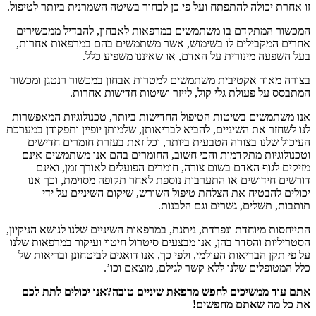
זו אחרת יכולה להתפתח ועל פי כן לבחור בשיטה השמרנית ביותר לטיפול.
המכשור המתקדם בו משתמשים במרפאות לאבחון, להבדיל ממכשירים
אחרים המקבילים לו בשימוש, אשר משתמשים בהם במרפאות אחרות,
בעל השפעה מינורית על האדם, או שאיננו משפיע כלל.
בצורה מאוד אקטיבית משתמשים למטרות אבחון במכשור רנטגן ומכשור
המתבסס על פעולת גלי קול, לייזר ושיטות חדישות אחרות.
אנו משתמשים בשיטות הטיפול החדישות ביותר, טכנולוגיות המאפשרות
לנו לשחזר את השיניים, להביא לבריאותן, שלמותן יופיין ותפקודן במערכת
העיכול שלנו בצורה הטבעית ביותר, וכל זאת בעזרת חומרים חדישים
וטכנולוגיות מתקדמות והכי חשוב, החומרים בהם אנו משתמשים אינם
מזיקים לגוף האדם בשום צורה, חומרים הפועלים לאורך זמן, ואינם
דורשים חידושים או התערבות נוספת לאחר תקופה מסוימת, וכך אנו
יכולים להבטיח את הצלחת טיפול השורש, שיקום השיניים על ידי
תותבות, תשלים, גשרים וגם הלבנות.
התייחסות מיוחדת ונפרדת, ניתנת, במרפאות השיניים שלנו לנושא הניקיון,
הסטריליות והסדר בהן, אנו מבצעים סיטרול חיטוי ועיקור במרפאות שלנו
על פי תקן הבריאות העולמי, ולפי כך, אנו דואגים לביטחונן ובריאות של
כלל המטופלים שלנו ללא קשר לגילם, מוצאם וכו’.
אתם עוד ממשיכים לחפש מרפאת שיניים טובה?אנו יכולים לתת לכם
את כל מה שאתם מחפשים!