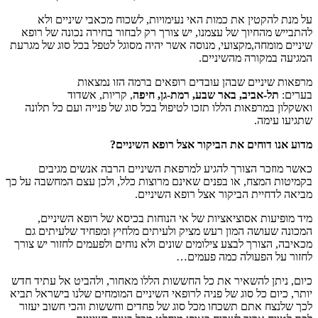
על מנת להקטין את כמות האי נעימויות, לשכוח מכאבי שיניים ולא
להתבייש מהחיוך של עצמנו, יש צורך רק לבחור בחירה נכונה של רופא
שיניים מומחה,מקצועי, מנוסה אשר יהיה מסוגל לטפל בכל סוג של מגרעת
המגיעה במקורה מהשיניים.
מרפאות שיניים שבהן עובדים רופאים ברמה הזו נמצאות
בערים:
תל-אביב, באר שבע, רמת-גן, חיפה
, קריות, אשדוד
ואשקלון במרפאות הללו תזכו לטיפול בכל סוג של פנייה ועם כל תלונה
שתגיעו עימה.
מדוע אנו דוחים את הביקור אצל רופא השיניים?
כאשר מוזכר הצורך להגיע למרפאת השיניים הרבה אנשים מגיבים
בקמיטות המצח, או בפנים שאינם מרוצות כלל, ולכן עצם המחשבה על כך
מביאה לדחיית הביקור אצל רופא השיניים.
מיד מופיעות אסוציאציות של אי הנוחות בכיסא של רופא השיניים,
המכונה שעושה המון רעש מציק ולעיתים מלחיץ ומפחיד שלעיתים גם
מכאיבה, הצורך לבצע צילומים שונים ולא נוחים ולפעמים לחזור יש צורך
לחזור על הפעולה כמה פעמים…
כיום, ניתן להשאיר את כל החששות הללו מאחור, ולהביט אל עתיד חדש
יותר, כיום כל סוג של פניה לרופאי השיניים המומחים שלנו בישראל תביא
לכך שלנצח אתם תשכחו מכל סוג של פחדים וחששות והכי חשוב יעזור